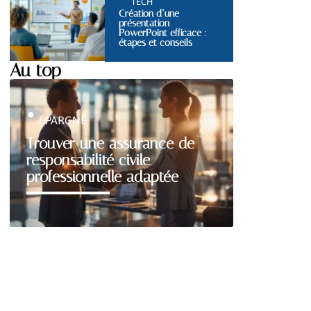
TECH
Création d’une
présentation
PowerPoint efficace :
étapes et conseils
Au top
ÉPARGNE
Trouver une assurance de
responsabilité civile
professionnelle adaptée