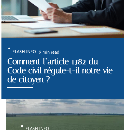
FLASH INFO
9 min read
Comment l’article 1382 du
Code civil régule-t-il notre vie
de citoyen ?
FLASH INFO