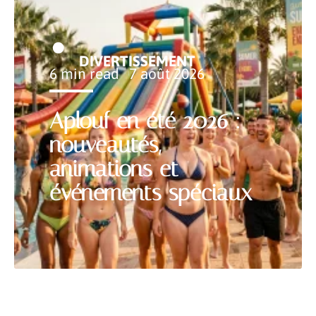
DIVERTISSEMENT
6 min read
7 août 2026
Aplouf en été 2026 :
nouveautés,
animations et
événements spéciaux