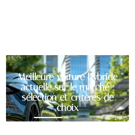
AUTOMOBILE
Découvrir
Meilleure voiture hybride
actuelle sur le marché :
sélection et critères de
choix