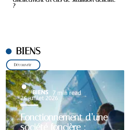
?
BIENS
Découvrir
BIENS
7 min read
26 juillet 2026
Fonctionnement d’une
société foncière :